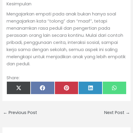
Kesimpulan
Mengajarkan empati pada anak bukan hanya soal
mengajarkan kata “tolong” dan “maaf”, tetapi
menanamkan rasa peduli dan pengertian pada
perasaan orang lain secara kontinu. Mulai dari contoh
pribadi, penggunaan cerita, interaksi sosial, sampai
kerja sama dengan sekolah, semua aspek ini saling
melengkapi untuk menjadikan anak yang lebih empatik
dan peduli.
Share:
Share
Share
Share
Share
Share
on
on
on
on
on
X
Facebook
Pinterest
LinkedIn
Whats
(Twitter)
←
Previous Post
Next Post
→