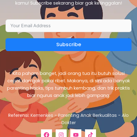
kamu! Subscribe sekarang biar gak ketinggalan!
Subscribe
Kita paham banget, jadi orang tua itu butuh solusi
cepat dan gak pakai ribet. Makanya, di sini ada banyak
parenting hacks, tips tumbuh kembang, dan trik praktis
biar ngurus anak jadi lebih gampang.
Referensi:
Kemenkes
-
Parenting Anak Berkualitas
-
Alo
Dokter