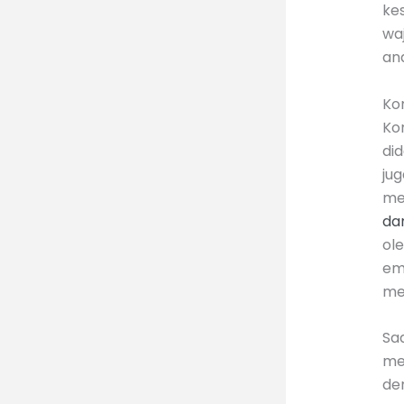
ke
wa
ana
Ko
Ko
did
ju
me
da
ol
em
me
Sa
me
de