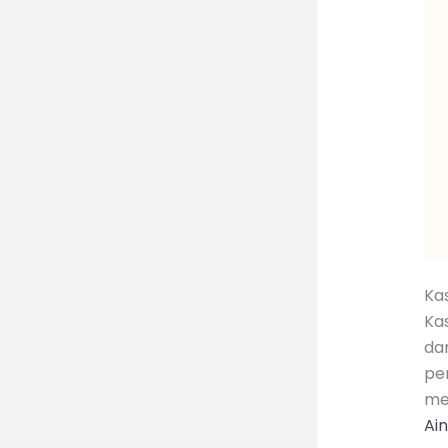
Ka
Ka
da
pe
me
Ai