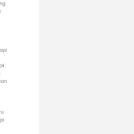
ang
k
api
ri
k
san
ru
pi