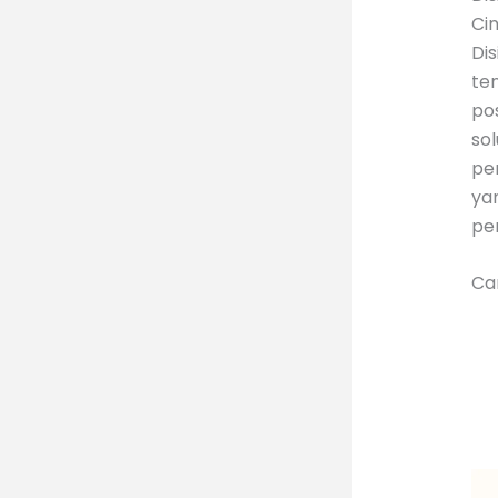
Ci
Di
te
po
so
per
yan
pe
Ca