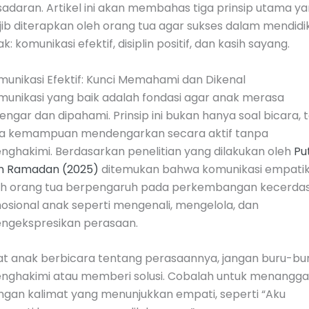
sadaran. Artikel ini akan membahas tiga prinsip utama y
jib diterapkan oleh orang tua agar sukses dalam mendidi
k: komunikasi efektif, disiplin positif, dan kasih sayang.
munikasi Efektif: Kunci Memahami dan Dikenal
munikasi yang baik adalah fondasi agar anak merasa
engar dan dipahami. Prinsip ini bukan hanya soal bicara, t
ga kemampuan mendengarkan secara aktif tanpa
nghakimi. Berdasarkan penelitian yang dilakukan oleh
Put
n Ramadan (2025)
ditemukan bahwa komunikasi empati
eh orang tua berpengaruh pada perkembangan kecerda
osional anak seperti mengenali, mengelola, dan
ngekspresikan perasaan.
at anak berbicara tentang perasaannya, jangan buru-bu
nghakimi atau memberi solusi. Cobalah untuk menangga
ngan kalimat yang menunjukkan empati, seperti “Aku