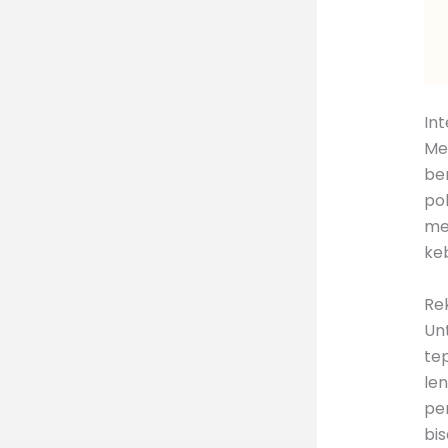
Int
Men
be
pol
me
ke
Re
Un
te
le
per
bis