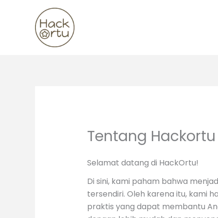
Skip
to
content
Tentang Hackortu
Selamat datang di HackOrtu!
Di sini, kami paham bahwa menjadi
tersendiri. Oleh karena itu, kami h
praktis yang dapat membantu And