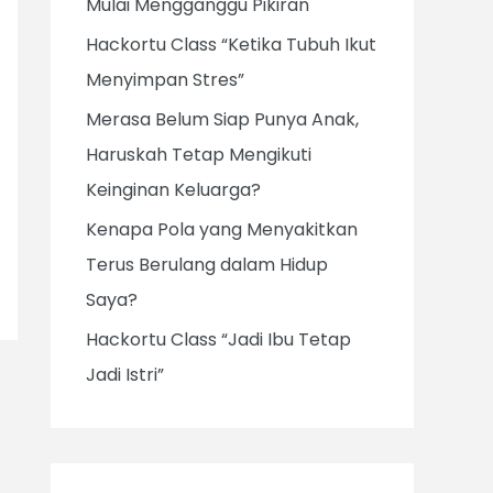
Mulai Mengganggu Pikiran
o
Hackortu Class “Ketika Tubuh Ikut
r
Menyimpan Stres”
:
Merasa Belum Siap Punya Anak,
Haruskah Tetap Mengikuti
Keinginan Keluarga?
Kenapa Pola yang Menyakitkan
Terus Berulang dalam Hidup
Saya?
Hackortu Class “Jadi Ibu Tetap
Jadi Istri”