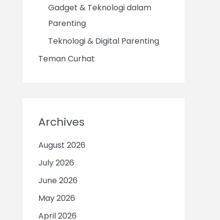
Gadget & Teknologi dalam
Parenting
Teknologi & Digital Parenting
Teman Curhat
Archives
August 2026
July 2026
June 2026
May 2026
April 2026