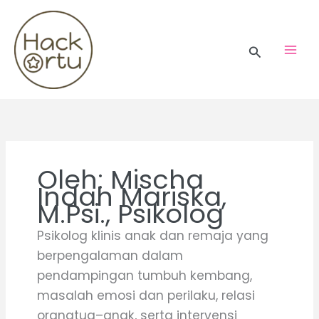
Skip
to
content
Search
Oleh: Mischa
Indah Mariska,
M.Psi., Psikolog
Psikolog klinis anak dan remaja yang
berpengalaman dalam
pendampingan tumbuh kembang,
masalah emosi dan perilaku, relasi
orangtua–anak, serta intervensi