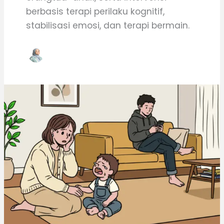
berbasis terapi perilaku kognitif,
stabilisasi emosi, dan terapi bermain.
Saat
Anak
Rewel
dan
Pasangan
Menjauh,
Harus
Bagaimana?