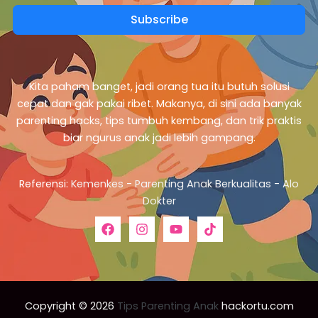
Subscribe
Kita paham banget, jadi orang tua itu butuh solusi
cepat dan gak pakai ribet. Makanya, di sini ada banyak
parenting hacks, tips tumbuh kembang, dan trik praktis
biar ngurus anak jadi lebih gampang.
Referensi:
Kemenkes
-
Parenting Anak Berkualitas
-
Alo
Dokter
Copyright © 2026
Tips Parenting Anak
hackortu.com