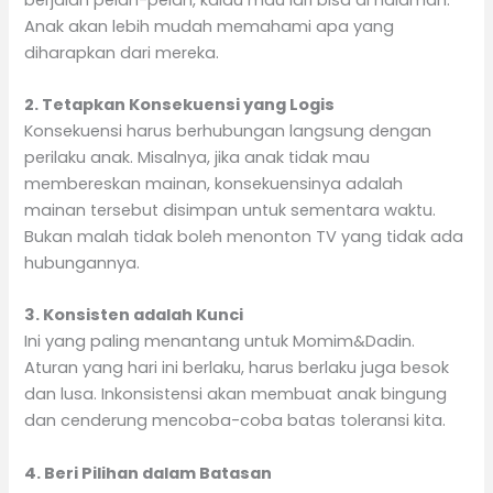
Anak akan lebih mudah memahami apa yang
diharapkan dari mereka.
2. Tetapkan Konsekuensi yang Logis
Konsekuensi harus berhubungan langsung dengan
perilaku anak. Misalnya, jika anak tidak mau
membereskan mainan, konsekuensinya adalah
mainan tersebut disimpan untuk sementara waktu.
Bukan malah tidak boleh menonton TV yang tidak ada
hubungannya.
3. Konsisten adalah Kunci
Ini yang paling menantang untuk Momim&Dadin.
Aturan yang hari ini berlaku, harus berlaku juga besok
dan lusa. Inkonsistensi akan membuat anak bingung
dan cenderung mencoba-coba batas toleransi kita.
4. Beri Pilihan dalam Batasan