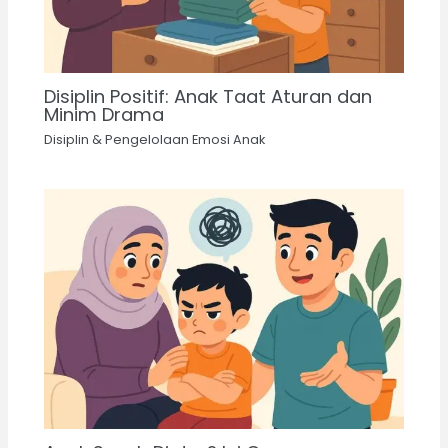
Disiplin Positif: Anak Taat Aturan dan
Minim Drama
Disiplin & Pengelolaan Emosi Anak