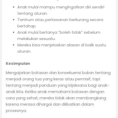
Anak mulai mampu mengingatkan diri sendiri
tentang aturan.
Tantrum atau perlawanan berkurang secara
bertahap.
Anak mulai bertanya “boleh tidak” sebelum
melakukan sesuatu.
Mereka bisa menjelaskan alasan di balik suatu
aturan.
Kesimpulan
Mengajarkan batasan dan konsekuensi bukan tentang
menjadi orang tua yang keras atau permisif, tapi
tentang menjadi panduan yang bijaksana bagi anak-
anak kita. Ketika anak memahami batasan dengan
cara yang sehat, mereka tidak akan membangkang
karena merasa dihargai dan dilibatkan dalam
prosesnya.