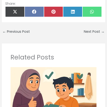
Share:
Share
Share
Share
Share
Share
on
on
on
on
on
X
Facebook
Pinterest
LinkedIn
Whats
(Twitter)
←
Previous Post
Next Post
→
Related Posts