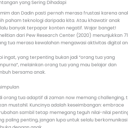
ntangan yang Sering Dihadapi
mim dan Dadin pasti pernah merasa frustasi karena ana
ih paham teknologi daripada kita. Atau khawatir anak
rlalu banyak terpapar konten negatif. Wajar banget!
nelitian dari Pew Research Center (2020) menunjukkan 7
ang tua merasa kewalahan mengawasi aktivitas digital an
i ingat, yang terpenting bukan jadi “orang tua yang
mpurna”, melainkan orang tua yang mau belajar dan
mbuh bersama anak.
simpulan
di orang tua adaptif di zaman now memang challenging, t
kan mustahil. Kuncinya adalah keseimbangan: embrace
rubahan sambil tetap memegang teguh nilai-nilai penting
g paling penting, jangan lupa untuk selalu berkomunikasi
rbuka dengan anak.