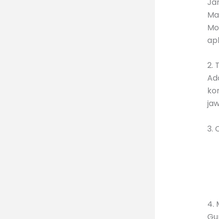
Ja
Ma
Mo
apl
2. 
Ada
kon
jaw
3. 
4.
Gun