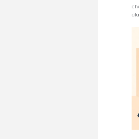
cha
ala