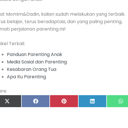
gat Momim&Dadin, kalian sudah melakukan yang terbaik.
us belajar, terus beradaptasi, dan yang paling penting,
mati perjalanan parenting ini!
ikel Terkait
Panduan Parenting Anak
Media Sosial dan Parenting
Kesabaran Orang Tua
Apa Itu Parenting
are:
Share
Share
Share
Share
S
on
on
on
on
o
X
Facebook
Pinterest
LinkedIn
W
(Twitter)