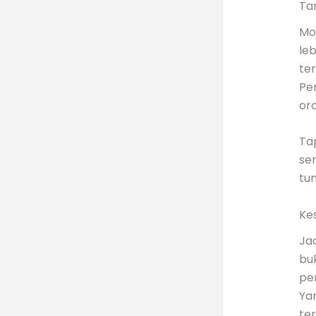
Ta
Mo
leb
te
Pe
or
Tap
se
tu
Ke
Ja
bu
pe
Yan
te