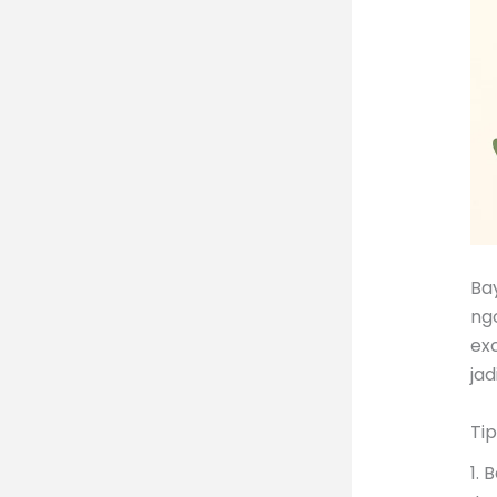
Ba
ng
exc
jad
Tip
1. 