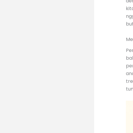
de
ki
ngg
but
Me
Pe
ba
pe
an
tr
tu