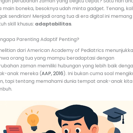
ngan perubahan zaman yang begitu cepat? Satu hari an
ta main boneka, besoknya udah minta gadget. Tenang, kal
ak sendirian! Menjadi orang tua di era digital ini memang
uh skill khusus:
adaptabilitas
.
ngapa Parenting Adaptif Penting?
nelitian dari American Academy of Pediatrics menunjukk
hwa orang tua yang mampu beradaptasi dengan
rubahan zaman memiliki hubungan yang lebih baik deng
ak-anak mereka (
AAP, 2016
). Ini bukan cuma soal mengik
en, tapi tentang memahami dunia tempat anak-anak kita
mbuh.