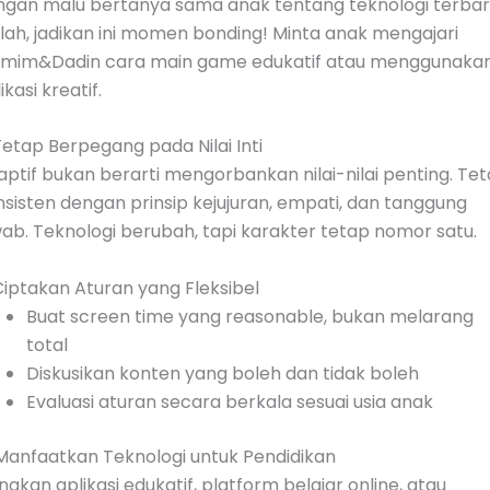
ngan malu bertanya sama anak tentang teknologi terbar
lah, jadikan ini momen bonding! Minta anak mengajari
mim&Dadin cara main game edukatif atau menggunaka
ikasi kreatif.
Tetap Berpegang pada Nilai Inti
ptif bukan berarti mengorbankan nilai-nilai penting. Te
sisten dengan prinsip kejujuran, empati, dan tanggung
ab. Teknologi berubah, tapi karakter tetap nomor satu.
Ciptakan Aturan yang Fleksibel
Buat screen time yang reasonable, bukan melarang
total
Diskusikan konten yang boleh dan tidak boleh
Evaluasi aturan secara berkala sesuai usia anak
 Manfaatkan Teknologi untuk Pendidikan
akan aplikasi edukatif, platform belajar online, atau