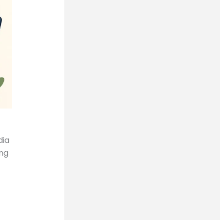
dia
ang