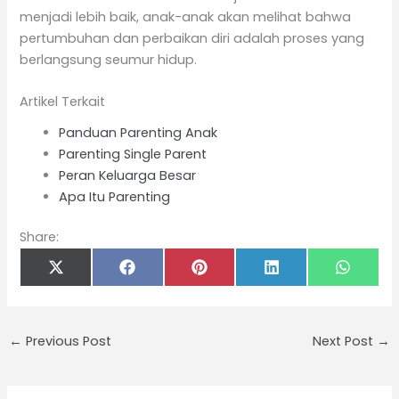
menjadi lebih baik, anak-anak akan melihat bahwa
pertumbuhan dan perbaikan diri adalah proses yang
berlangsung seumur hidup.
Artikel Terkait
Panduan Parenting Anak
Parenting Single Parent
Peran Keluarga Besar
Apa Itu Parenting
Share:
Share
Share
Share
Share
Share
on
on
on
on
on
X
Facebook
Pinterest
LinkedIn
Whats
(Twitter)
←
Previous Post
Next Post
→