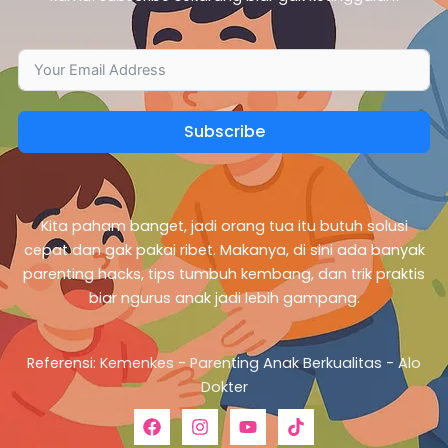
Subscribe
Kita paham banget, jadi orang tua itu butuh solusi
cepat dan gak pakai ribet. Makanya, di sini ada banyak
parenting hacks, tips tumbuh kembang, dan trik praktis
biar ngurus anak jadi lebih gampang.
Referensi:
Kemenkes
-
Parenting Anak Berkualitas
-
Alo
Dokter